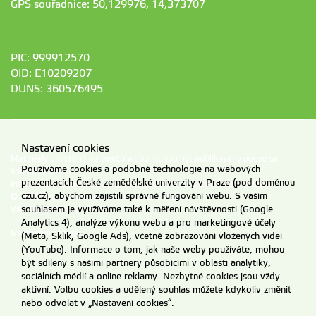
GPS souřadnice: 50,129976, 14,373707
PIC: 999912570
OID: E10209207
DUNS: 360576495
Nastavení cookies
Materiály umístěné na tomto webu mohou být publikovány pouze se
Používáme cookies a podobné technologie na webových
souhlasem ČZU.
prezentacích České zemědělské univerzity v Praze (pod doménou
Informace o zpracování a ochraně osobních údajů na ČZU v Praze
.
czu.cz), abychom zajistili správné fungování webu. S vaším
© 2026 Česká zemědělská univerzita v Praze
souhlasem je využíváme také k měření návštěvnosti (Google
Všechna práva vyhrazena
Analytics 4), analýze výkonu webu a pro marketingové účely
Nastavení cookies
(Meta, Sklik, Google Ads), včetně zobrazování vložených videí
(YouTube). Informace o tom, jak naše weby používáte, mohou
být sdíleny s našimi partnery působícími v oblasti analytiky,
sociálních médií a online reklamy. Nezbytné cookies jsou vždy
aktivní. Volbu cookies a udělený souhlas můžete kdykoliv změnit
nebo odvolat v „Nastavení cookies“.