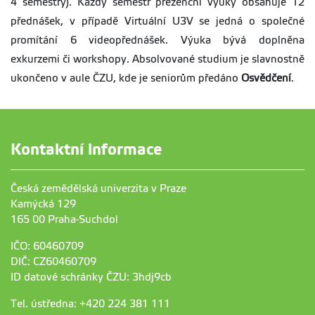
4 semestry). Každý semestr prezenční výuky obsahuje 12
přednášek, v případě Virtuální U3V se jedná o společné
promítání 6 videopřednášek. Výuka bývá doplněna
exkurzemi či workshopy. Absolvované studium je slavnostně
ukončeno v aule ČZU, kde je seniorům předáno
Osvědčení
.
Kontaktní informace
Česká zemědělská univerzita v Praze
Kamýcká 129
165 00 Praha-Suchdol
IČO: 60460709
DIČ: CZ60460709
ID datové schránky ČZU: 3hdj9cb
Tel. ústředna: +420 224 381 111