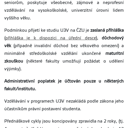
seniorům, poskytuje všeobecné, zájmové a neprofesní
vzdělávání na vysokoškolské, univerzitní úrovni lidem
vyššího věku.
Podmínkou přijetí ke studiu U3V na ČZU je
zaslaná přihláška
(
přihláška je k dispozici na úřední desce
),
důchodový
věk
(případně invalidní důchod bez věkového omezení) a
minimálně středoškolské vzdělání ukončené
maturitní
zkouškou
(některé fakulty umožňují požádat o udělení
výjimky).
Administrativní poplatek je účtován pouze u některých
fakult/institutu.
Vzdělávání v programech U3V nezakládá podle zákona jeho
účastníkům právní postavení studenta.
Přednáškové cykly jsou koncipovány zpravidla na 2 roky, (tj.